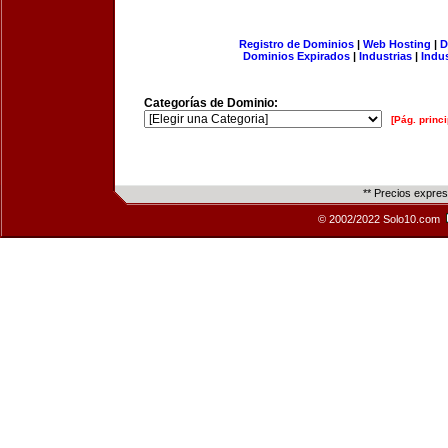
Registro de Dominios
|
Web Hosting
|
D
Dominios Expirados
|
Industrias
|
Indu
Categorías de Dominio:
[Pág. princi
** Precios expre
© 2002/2022 Solo10.com