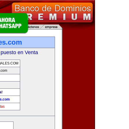
es.com
 puesto en Venta
IALES.COM
s.com
a!
es.com
tas