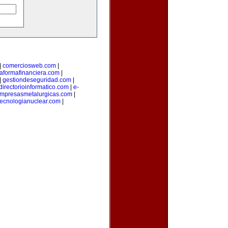
|
comerciosweb.com
|
taformafinanciera.com
|
|
gestiondeseguridad.com
|
directorioinformatico.com
|
e-
mpresasmetalurgicas.com
|
tecnologianuclear.com
|