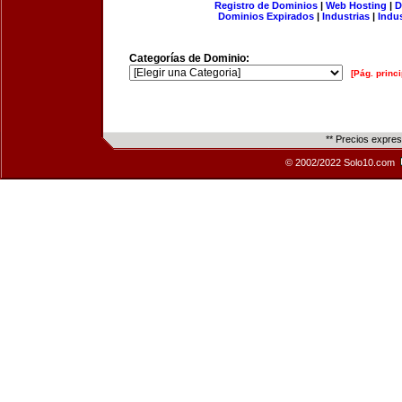
Registro de Dominios
|
Web Hosting
|
D
Dominios Expirados
|
Industrias
|
Indu
Categorías de Dominio:
[Pág. princi
** Precios expre
© 2002/2022 Solo10.com