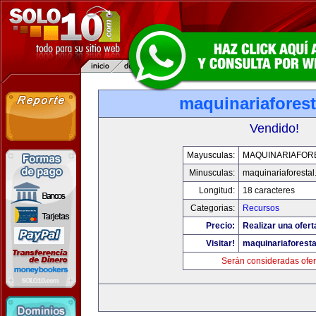
maquinariafores
Vendido!
Mayusculas:
MAQUINARIAFOR
Minusculas:
maquinariaforesta
Longitud:
18 caracteres
Categorias:
Recursos
Precio:
Realizar una ofert
Visitar!
maquinariaforest
Serán consideradas ofer