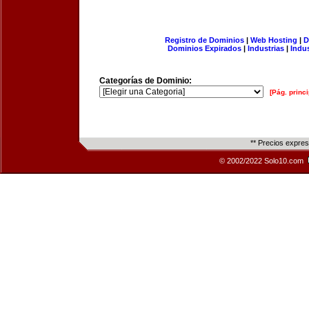
Registro de Dominios
|
Web Hosting
|
D
Dominios Expirados
|
Industrias
|
Indu
Categorías de Dominio:
[Pág. princi
** Precios expre
© 2002/2022 Solo10.com