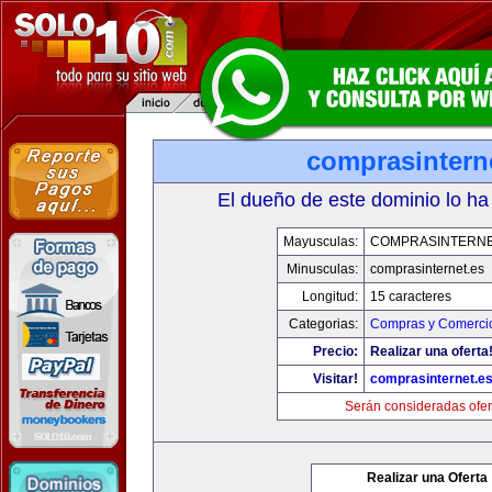
comprasintern
El dueño de este dominio lo ha
Mayusculas:
COMPRASINTERNE
Minusculas:
comprasinternet.es
Longitud:
15 caracteres
Categorias:
Compras y Comercio
Precio:
Realizar una oferta
Visitar!
comprasinternet.e
Serán consideradas ofer
Realizar una Oferta