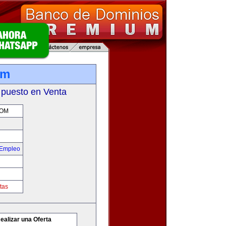
om
 puesto en Venta
COM
 Empleo
tas
ealizar una Oferta