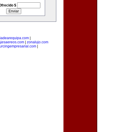
Ofrecido $
iadearequipa.com
|
jesaereos.com
|
zonalujo.com
urcingempresarial.com
|