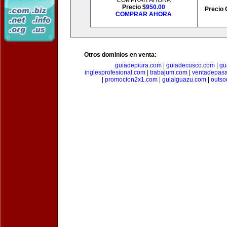
COMPRAR AHORA
Precio $
950.00
Precio 
COMPRAR AHORA
Otros dominios en venta:
guiadepiura.com
|
guiadecusco.com
|
gu
inglesprofesional.com
|
trabajum.com
|
ventadepasa
|
promocion2x1.com
|
guiaiguazu.com
|
outso