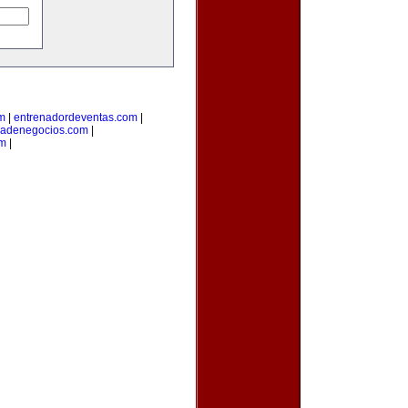
om
|
entrenadordeventas.com
|
iadenegocios.com
|
om
|