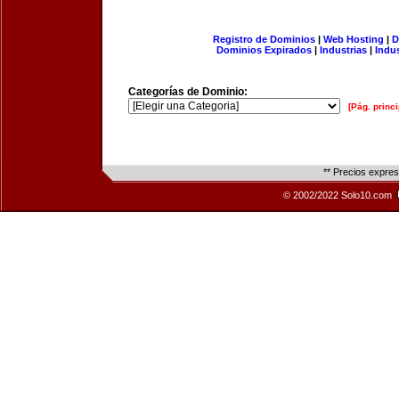
Registro de Dominios
|
Web Hosting
|
D
Dominios Expirados
|
Industrias
|
Indu
Categorías de Dominio:
[Pág. princi
** Precios expre
© 2002/2022 Solo10.com