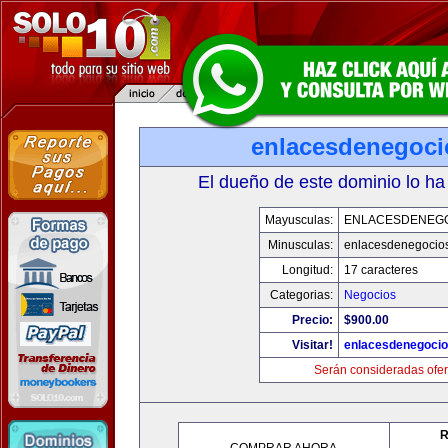
enlacesdenegoc
El dueño de este dominio lo ha
Mayusculas:
ENLACESDENEG
Minusculas:
enlacesdenegocio
Longitud:
17 caracteres
Categorias:
Negocios
Precio:
$900.00
Visitar!
enlacesdenegoci
Serán consideradas ofer
R