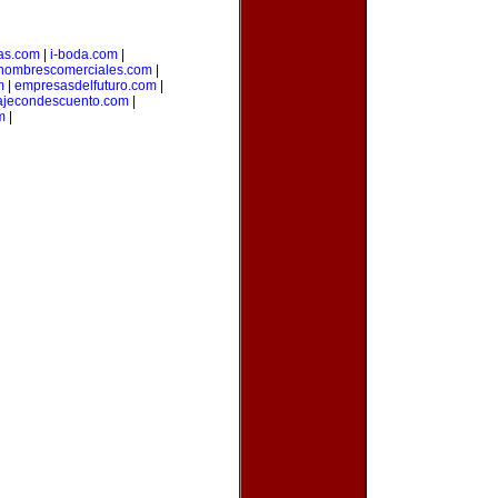
as.com
|
i-boda.com
|
nombrescomerciales.com
|
m
|
empresasdelfuturo.com
|
ajecondescuento.com
|
m
|