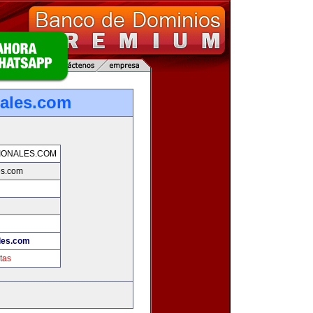
nales.com
IONALES.COM
es.com
les.com
tas