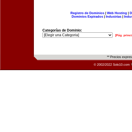
Registro de Dominios
|
Web Hosting
|
D
Dominios Expirados
|
Industrias
|
Indu
Categorías de Dominio:
[Pág. princi
** Precios expre
© 2002/2022 Solo10.com