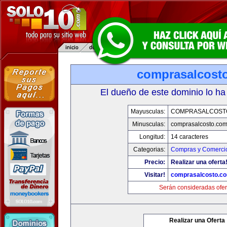
comprasalcost
El dueño de este dominio lo ha
Mayusculas:
COMPRASALCOST
Minusculas:
comprasalcosto.co
Longitud:
14 caracteres
Categorias:
Compras y Comercio
Precio:
Realizar una oferta
Visitar!
comprasalcosto.c
Serán consideradas ofer
Realizar una Oferta