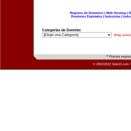
Registro de Dominios
|
Web Hosting
|
D
Dominios Expirados
|
Industrias
|
Indu
Categorías de Dominio:
[Pág. princi
** Precios expre
© 2002/2022 Solo10.com