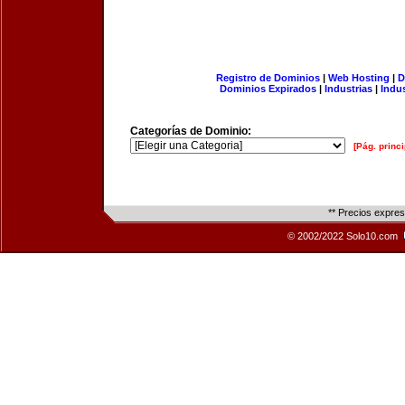
Registro de Dominios
|
Web Hosting
|
D
Dominios Expirados
|
Industrias
|
Indu
Categorías de Dominio:
[Pág. princi
** Precios expre
© 2002/2022 Solo10.com