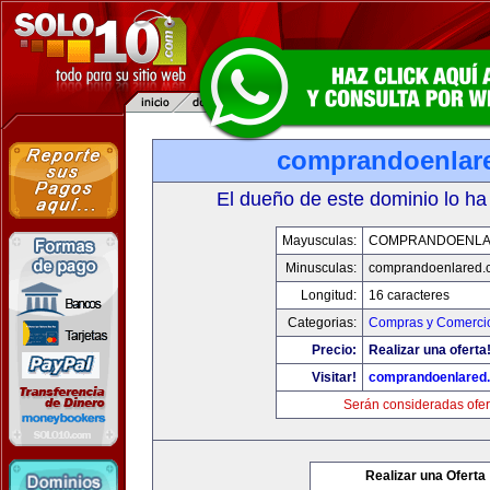
comprandoenlar
El dueño de este dominio lo ha
Mayusculas:
COMPRANDOENLA
Minusculas:
comprandoenlared.
Longitud:
16 caracteres
Categorias:
Compras y Comercio
Precio:
Realizar una oferta
Visitar!
comprandoenlared
Serán consideradas ofer
Realizar una Oferta