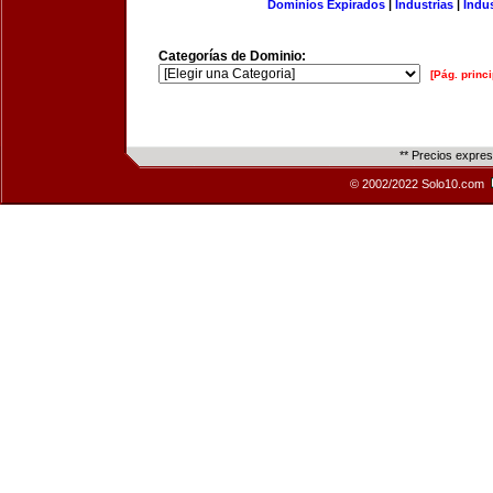
Dominios Expirados
|
Industrias
|
Indu
Categorías de Dominio:
[Pág. princi
** Precios expre
© 2002/2022 Solo10.com