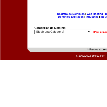
Registro de Dominios
|
Web Hosting
|
D
Dominios Expirados
|
Industrias
|
Indu
Categorías de Dominio:
[Pág. princi
** Precios expre
© 2002/2022 Solo10.com