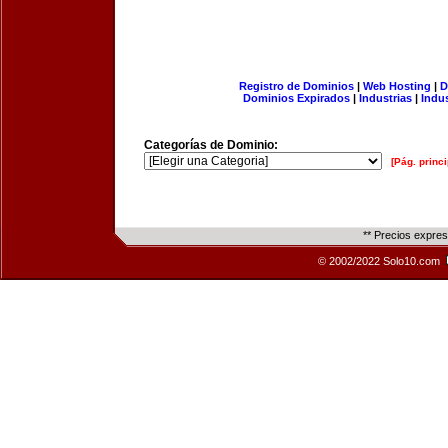
Registro de Dominios
|
Web Hosting
|
D
Dominios Expirados
|
Industrias
|
Indu
Categorías de Dominio:
[Pág. princi
** Precios expre
© 2002/2022 Solo10.com