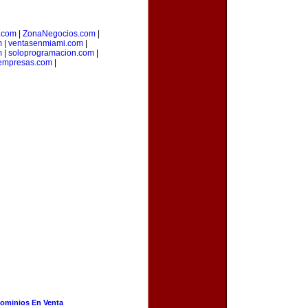
o.com
|
ZonaNegocios.com
|
m
|
ventasenmiami.com
|
m
|
soloprogramacion.com
|
nempresas.com
|
ominios En Venta