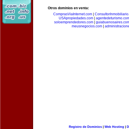
Otros dominios en venta:
ComprasViaInternet.com
|
ConsultorInmobiliari
USApropiedades.com
|
agentedeturismo.co
soloemprendedores.com
|
guiabuenosaires.co
meusnegocios.com
|
administracio
Registro de Dominios
|
Web Hosting
|
D