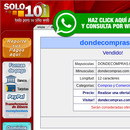
dondecompras
Vendido!
Mayusculas:
DONDECOMPRAS.
Minusculas:
dondecompras.com
Longitud:
12 caracteres
Categorias:
Compras y Comercio
Precio:
Realizar una oferta
Visitar!
dondecompras.co
Serán consideradas ofer