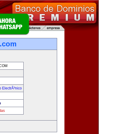
.com
COM
 ElectrÃ³nico
!
m
tas