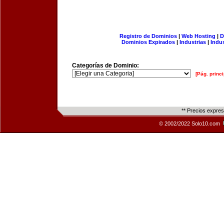
Registro de Dominios
|
Web Hosting
|
D
Dominios Expirados
|
Industrias
|
Indu
Categorías de Dominio:
[Pág. princi
** Precios expre
© 2002/2022 Solo10.com