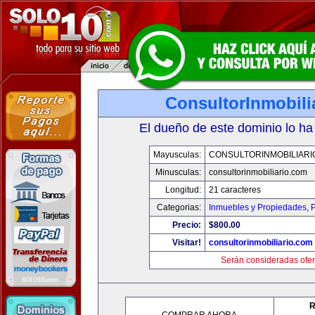
ConsultorInmobili
El dueño de este dominio lo ha
Mayusculas:
CONSULTORINMOBILIARI
Minusculas:
consultorinmobiliario.com
Longitud:
21 caracteres
Categorias:
Inmuebles y Propiedades
,
P
Precio:
$800.00
Visitar!
consultorinmobiliario.com
Serán consideradas ofer
R