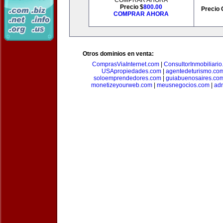
COMPRAR AHORA
Precio $
800.00
Precio 
COMPRAR AHORA
Otros dominios en venta:
ComprasViaInternet.com
|
ConsultorInmobiliari
USApropiedades.com
|
agentedeturismo.co
soloemprendedores.com
|
guiabuenosaires.co
monetizeyourweb.com
|
meusnegocios.com
|
adm