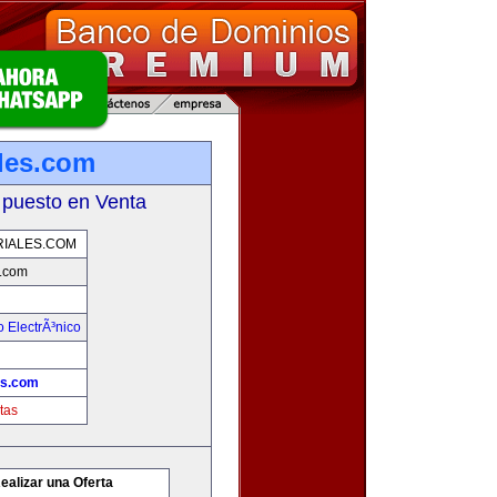
les.com
 puesto en Venta
IALES.COM
s.com
 ElectrÃ³nico
es.com
tas
ealizar una Oferta