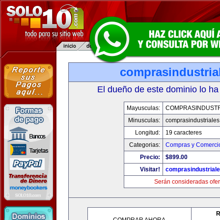
comprasindustria
El dueño de este dominio lo ha
Mayusculas:
COMPRASINDUSTR
Minusculas:
comprasindustriale
Longitud:
19 caracteres
Categorias:
Compras y Comercio
Precio:
$899.00
Visitar!
comprasindustrial
Serán consideradas ofer
R