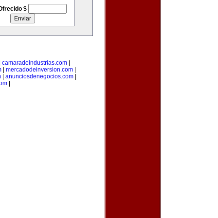
Ofrecido $
|
camaradeindustrias.com
|
m
|
mercadodeinversion.com
|
m
|
anunciosdenegocios.com
|
com
|