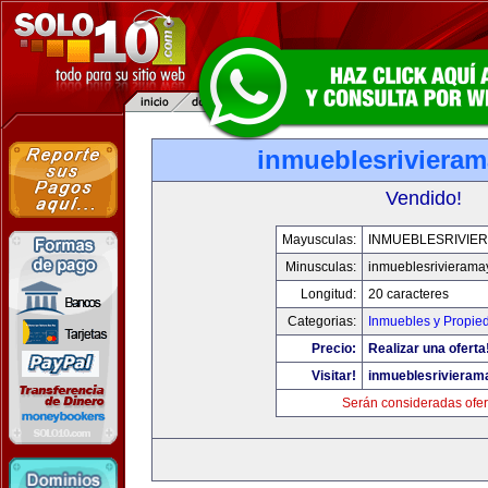
inmueblesriviera
Vendido!
Mayusculas:
INMUEBLESRIVIE
Minusculas:
inmueblesrivieram
Longitud:
20 caracteres
Categorias:
Inmuebles y Propie
Precio:
Realizar una oferta
Visitar!
inmueblesriviera
Serán consideradas ofer