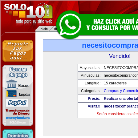
necesitocompra
Vendido!
Mayusculas:
NECESITOCOMPR
Minusculas:
necesitocomprar.co
Longitud:
15 caracteres
Categorias:
Compras y Comercio
Precio:
Realizar una oferta
Visitar!
necesitocomprar.
Serán consideradas ofer