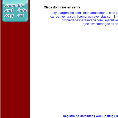
Otros dominios en venta:
rallydeargentina.com
|
mercadocompras.com
|
carroenventa.com
|
comprasmayoristas.com
|
n
propiedadesparainvertir.com
|
ejecutiv
ejecutivosdenegocios.c
Registro de Dominios
|
Web Hosting
|
D