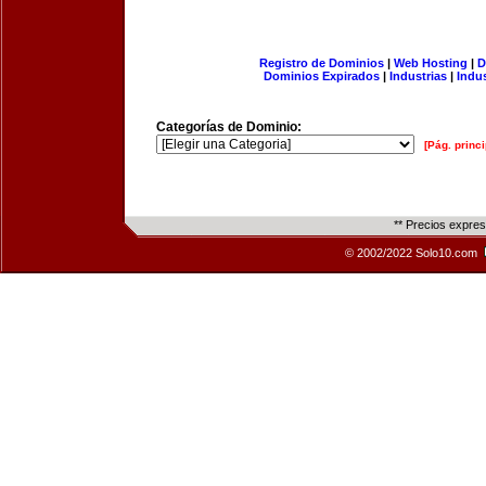
Registro de Dominios
|
Web Hosting
|
D
Dominios Expirados
|
Industrias
|
Indu
Categorías de Dominio:
[Pág. princi
** Precios expre
© 2002/2022 Solo10.com