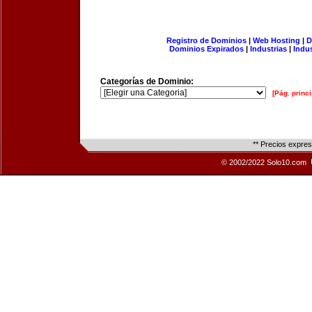
Registro de Dominios
|
Web Hosting
|
D
Dominios Expirados
|
Industrias
|
Indu
Categorías de Dominio:
[Pág. princi
** Precios expre
© 2002/2022 Solo10.com