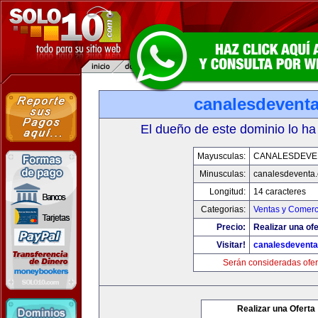
canalesdevent
El dueño de este dominio lo ha
Mayusculas:
CANALESDEVE
Minusculas:
canalesdeventa
Longitud:
14 caracteres
Categorias:
Ventas y Comerc
Precio:
Realizar una ofe
Visitar!
canalesdevent
Serán consideradas ofer
Realizar una Oferta