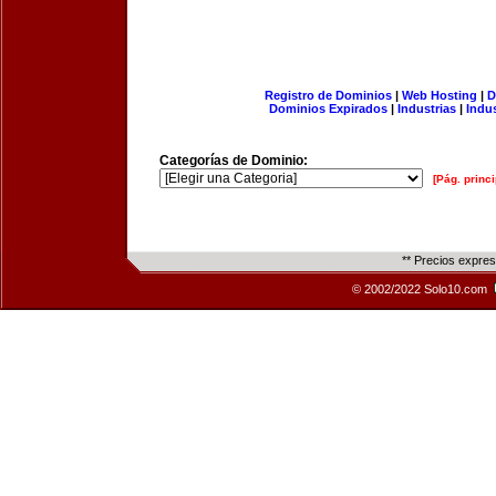
Registro de Dominios
|
Web Hosting
|
D
Dominios Expirados
|
Industrias
|
Indu
Categorías de Dominio:
[Pág. princi
** Precios expre
© 2002/2022 Solo10.com