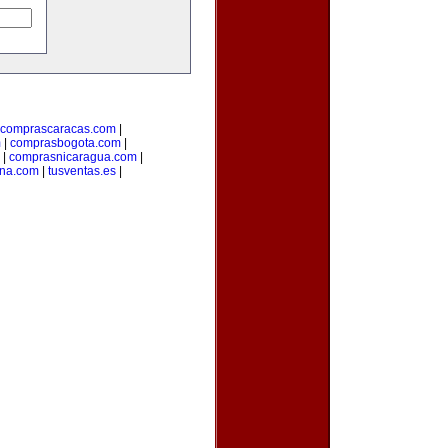
comprascaracas.com
|
m
|
comprasbogota.com
|
|
comprasnicaragua.com
|
ina.com
|
tusventas.es
|