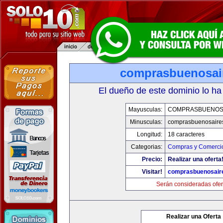
comprasbuenosai
El dueño de este dominio lo ha
Mayusculas:
COMPRASBUENOS
Minusculas:
comprasbuenosaire
Longitud:
18 caracteres
Categorias:
Compras y Comercio
Precio:
Realizar una oferta
Visitar!
comprasbuenosair
Serán consideradas ofer
Realizar una Oferta