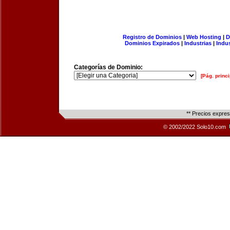
Registro de Dominios
|
Web Hosting
|
D
Dominios Expirados
|
Industrias
|
Indu
Categorías de Dominio:
[Pág. princi
** Precios expre
© 2002/2022 Solo10.com