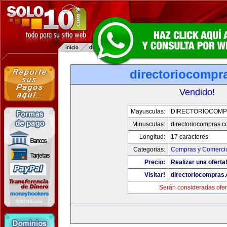
directoriocompr
Vendido!
Mayusculas:
DIRECTORIOCOMP
Minusculas:
directoriocompras.
Longitud:
17 caracteres
Categorias:
Compras y Comercio
Precio:
Realizar una oferta
Visitar!
directoriocompras
Serán consideradas ofer