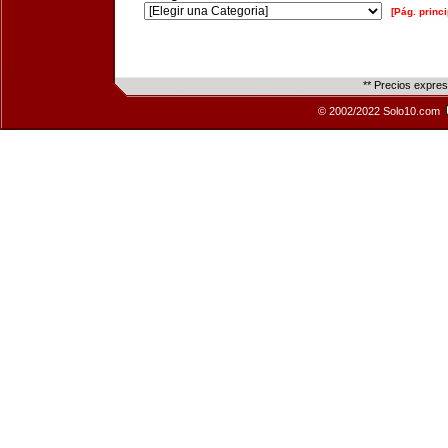
[Pág. princi
** Precios expre
© 2002/2022 Solo10.com