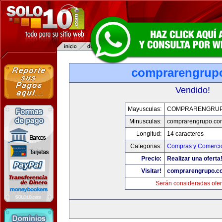
comprarengrup
Vendido!
Mayusculas:
COMPRARENGRUP
Minusculas:
comprarengrupo.co
Longitud:
14 caracteres
Categorias:
Compras y Comercio
Precio:
Realizar una oferta
Visitar!
comprarengrupo.c
Serán consideradas ofer