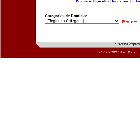
Dominios Expirados
|
Industrias
|
Indu
Categorías de Dominio:
[Pág. princi
** Precios expre
© 2002/2022 Solo10.com